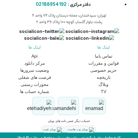
02188954192
دفتر مرکزی :
تهران: سیدخندان، محله دبستان پلاک ۷۴ واحد ۴
رشت: بلوار گلسار، کوچه ۱۰۰ پلاک ۳۶ واحد ۲
لینک ها
لینک ها
تماس باما
Api
قوانین و مقررات
مرکز دانلود
حریم خصوصی
وضعیت سرورها
تاریخچه
فرصت های شغلی
وبلاگ
مجوزات رسمی
TV
شماره حساب ها
خدمات دیگر عصر داده های نویان
نویان وب هاست
نویان فیت
کلیه حقوق برای شرکت
محفوظ می‌باشد © ۱۴۰۵
عصر داده های نویان