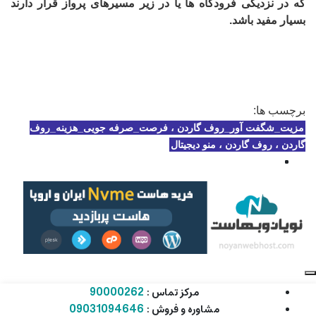
که در نزدیکی فرودگاه ها یا در زیر مسیرهای پرواز قرار دارند
بسیار مفید باشد.
برچسب ها:
مزیت_شگفت آور_روف گاردن ، فرصت_صرفه جویی_هزینه_روف
گاردن ، روف گاردن ، منو دیجیتال
90000262
مرکز تماس :
09031094646
مشاوره و فروش :