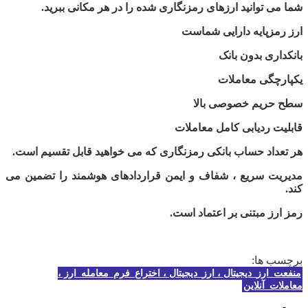
شما می توانید ارزهای رمزنگاری شده را در هر مکانی ببرید.
ارز رمزپایه دارایی شماست
بانکداری بدون بانک
یکپارچگی معاملات
سطح حریم خصوصی بالا
قابلیت ردیابی کامل معاملات
هر تعداد حساب بانکی رمزنگاری که می خواهید قابل تقسیم است.
مدیریت سریع ، شفاف و ایمن قراردادهای هوشمند را تضمین می
کند.
رمز ارز مبتنی بر اعتماد است.
برچسب ها:
منفعت_ارز_دیجیتال ، ارز_دیجیتال ، اختراع_فرم_معامله_ارز ،
معاملات_آنلاین