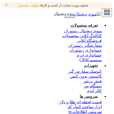
تخفیف ویژه حمایت از کسب و کارها
(مهلت محدود)
منوی‌دیجیتال
MenuDigital
تعرفه محصولات
منوی دیجیتال رستوران
کاتالوگ آنلاین محصولات
فروشگاه آنلاین
سفارشگیر رستوران
حسابداری رستوران
حسابداری ابری
سیستم CRM
تجهیزات
کیوسک سفارش گیر
کامپیوتر بدون کیس
فیش پرینتر
دستگاه پوز
کالر آیدی
سرویس ها
قیمت لحظه ای طلا و دلار
ابزار ساخت کیوآر کد
سرویس اطلاعات ip