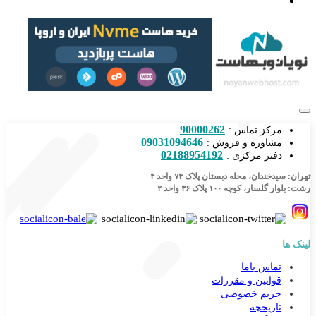
90000262
مرکز تماس :
09031094646
مشاوره و فروش :
02188954192
دفتر مرکزی :
تهران: سیدخندان، محله دبستان پلاک ۷۴ واحد ۴
رشت: بلوار گلسار، کوچه ۱۰۰ پلاک ۳۶ واحد ۲
لینک ها
تماس باما
قوانین و مقررات
حریم خصوصی
تاریخچه