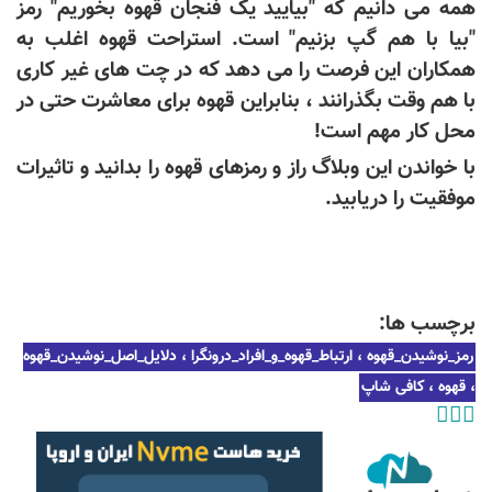
همه می دانیم که "بیایید یک فنجان قهوه بخوریم" رمز
"بیا با هم گپ بزنیم" است. استراحت قهوه اغلب به
همکاران این فرصت را می دهد که در چت های غیر کاری
با هم وقت بگذرانند ، بنابراین قهوه برای معاشرت حتی در
محل کار مهم است!
با خواندن این وبلاگ راز و رمزهای قهوه را بدانید و تاثیرات
موفقیت را دریابید.
برچسب ها:
رمز_نوشیدن_قهوه ، ارتباط_قهوه_و_افراد_درونگرا ، دلایل_اصل_نوشیدن_قهوه
، قهوه ، کافی شاپ