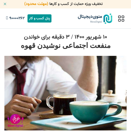
(مهلت محدود)
تخفیف ویژه حمایت از کسب و کارها
منوی‌دیجیتال
90000262
پنل کسب و کار
MenuDigital
10 شهریور 1400
/
3 دقیقه برای خواندن
منفعت اجتماعی نوشیدن قهوه