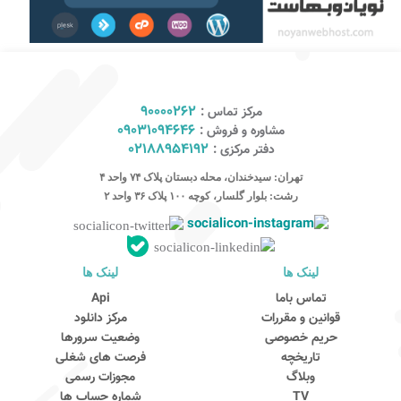
90000262
مرکز تماس :
09031094646
مشاوره و فروش :
02188954192
دفتر مرکزی :
تهران: سیدخندان، محله دبستان پلاک ۷۴ واحد ۴
رشت: بلوار گلسار، کوچه ۱۰۰ پلاک ۳۶ واحد ۲
لینک ها
لینک ها
کارشناس مشاوره و فروش
تماس باما
Api
جهت ارتباط در پیامرسان بله کلیک کنید
قوانین و مقررات
مرکز دانلود
حریم خصوصی
وضعیت سرورها
تاریخچه
فرصت های شغلی
تماس تلفنی با کارشناس فروش
وبلاگ
مجوزات رسمی
09031094646
TV
شماره حساب ها
90000262