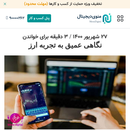
(مهلت محدود)
تخفیف ویژه حمایت از کسب و کارها
منوی‌دیجیتال
90000262
پنل کسب و کار
MenuDigital
27 شهریور 1400
/
3 دقیقه برای خواندن
نگاهی عمیق به تجربه ارز