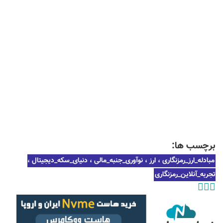
برچسب ها:
مبادله_ارز_رمزنگاری ، ارز ، نوآوری_جنبه_مالی ، دنیای_سکه_دیجیتال ،
تجربه_آنلاین_رمزنگاری