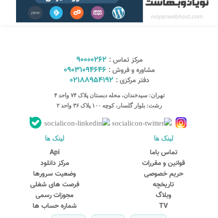
90000262
مرکز تماس :
09031094646
مشاوره و فروش :
02188954192
دفتر مرکزی :
تهران: سیدخندان، محله دبستان پلاک ۷۴ واحد ۴
رشت: بلوار گلسار، کوچه ۱۰۰ پلاک ۳۶ واحد ۲
لینک ها
لینک ها
کارشناس مشاوره و فروش
تماس باما
Api
جهت ارتباط در پیامرسان بله کلیک کنید
قوانین و مقررات
مرکز دانلود
حریم خصوصی
وضعیت سرورها
تاریخچه
فرصت های شغلی
تماس تلفنی با کارشناس فروش
وبلاگ
مجوزات رسمی
09031094646
TV
شماره حساب ها
90000262
021-88954192