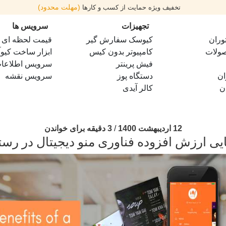
(مهلت محدود)
تخفیف ویژه حمایت از کسب و کارها
تجهیزات
سرویس ها
وران
کیوسک سفارش گیر
قیمت لحظه ای طل
صولات
کامپیوتر بدون کیس
ابزار ساخت کیوآ
فیش پرینتر
سرویس اطلاعات 
ان
دستگاه پوز
سرویس نقشه
ن
کالر آیدی
12 اردیبهشت 1400
/
3 دقیقه برای خواندن
یی ارزش افزوده فناوری منو دیجیتال در رست