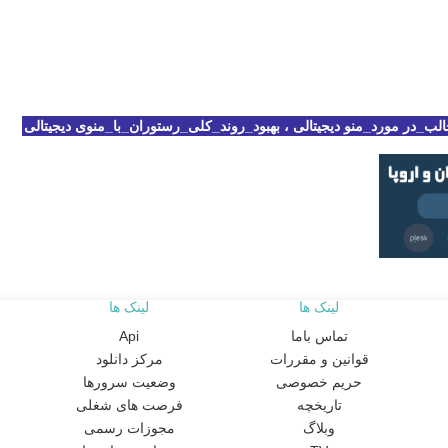
ب_در مورد_منو دیجیتالی ، بهبود_روند_کلی_رستوران_با_منوی دیجیتالی
لینک ها
لینک ها
تماس باما
Api
قوانین و مقررات
مرکز دانلود
حریم خصوصی
وضعیت سرورها
تاریخچه
فرصت های شغلی
وبلاگ
مجوزات رسمی