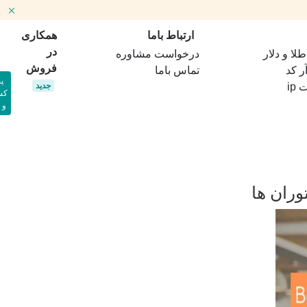
ارتباط باما
همکاری
در
ا و دلار
درخواست مشاوره
فروش
ر کد
تماس باما
پ
جدید
ip
کس
و 
وران ها