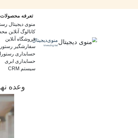
تعرفه محصولات
منوی دیجیتال رست
کاتالوگ آنلاین مح
فروشگاه آنلاین
منوی‌دیجیتال
MenuDigital
سفارشگیر رستور
حسابداری رستورا
حسابداری ابری
سیستم CRM
وعده نها