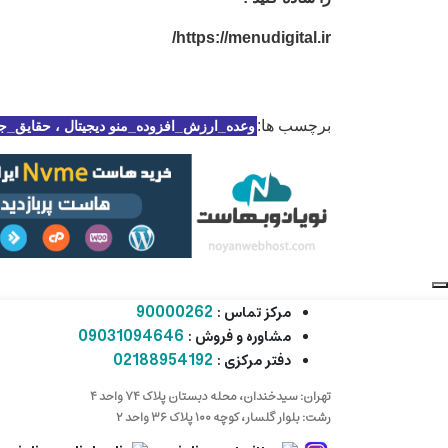
https://menudigital.ir/
برچسب ها:
وعده_ارزش_افزوده_منو دیجیتال ، حقایق_جال
کارشناس مشاوره و فروش
جهت ارتباط در پیامرسان بله کلیک کنید
90000262
مرکز تماس :
09031094646
مشاوره و فروش :
تماس تلفنی با کارشناس فروش
02188954192
دفتر مرکزی :
09031094646
90000262
تهران: سیدخندان، محله دبستان پلاک ۷۴ واحد ۴
021-88954192
رشت: بلوار گلسار، کوچه ۱۰۰ پلاک ۳۶ واحد ۲