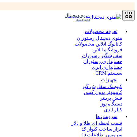
منوی‌دیجیتال
MenuDigital
تعرفه محصولات
منوی دیجیتال رستوران
کاتالوگ آنلاین محصولات
فروشگاه آنلاین
سفارشگیر رستوران
حسابداری رستوران
حسابداری ابری
سیستم CRM
تجهیزات
کیوسک سفارش گیر
کامپیوتر بدون کیس
فیش پرینتر
دستگاه پوز
کالر آیدی
سرویس ها
قیمت لحظه ای طلا و دلار
ابزار ساخت کیوآر کد
سرویس اطلاعات ip