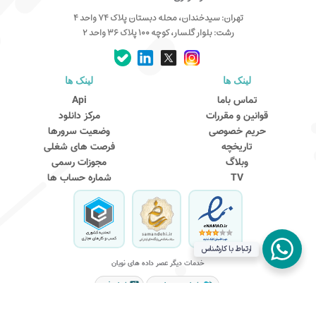
تهران: سیدخندان، محله دبستان پلاک ۷۴ واحد ۴
رشت: بلوار گلسار، کوچه ۱۰۰ پلاک ۳۶ واحد ۲
لینک ها
لینک ها
کارشناس مشاوره و فروش
تماس باما
Api
جهت ارتباط در پیامرسان بله کلیک کنید
قوانین و مقررات
مرکز دانلود
حریم خصوصی
وضعیت سرورها
تاریخچه
فرصت های شغلی
تماس تلفنی با کارشناس فروش
وبلاگ
مجوزات رسمی
09031094646
TV
شماره حساب ها
90000262
021-88954192
ذخیره در مخاطبین
ارتباط با کارشناس
ذخیره کنید شماره مون یادتون نره!
خدمات دیگر عصر داده های نویان
نویان وب هاست
نویان فیت