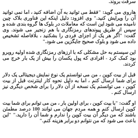
سرقت بروند.
هاروی می گوید: "فقط می توانید به آن اضافه کنید ، اما نمی توانید
آن را ویرایش کنید." وی افزود: دلیل اینکه این فناوری بلاک چین
نامیده می شود این است که معاملات در بلوک ها گروه بندی شده و
سپس از طریق پیوندهای رمزنگاری با هم زنجیر می شوند. وی
گفت: "اگر هر یک از اجزای فردی را بشکنید ، بلافاصله تشخیص
داده می شود و بلوک صحیح جایگزین می شود."
این سیستم به حل مشکلی که با ارزهای رمزنگاری شده اولیه روبرو
بود کمک کرد - افرادی که پول یکسان را بیش از یک بار خرج می
کردند.
قبل از بیت کوین ، من می توانستم یک نوع نمایش دیجیتالی یک دلار
برای شما ارسال کنم ، اما به دلیل نحوه کار اینترنت قبل از بیت
کوین ، می توانستم یک نسخه از آن دلار را برای شخص دیگری نیز
ارسال کنم .
او گفت: "با بیت کوین ، برای اولین بار ، من می توانم برای شما بیت
کوین ارسال کنم و همه مردم جهان می توانند 100 درصد مطمئن
باشند که من دیگر آن بیت کوین را ندارم و شما آن را دارید." "این
باعث می شود که من نتوانم دو برابر هزینه کنم."