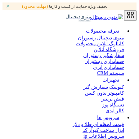
تخفیف ویژه حمایت از کسب و کارها
(مهلت محدود)
منوی‌دیجیتال
MenuDigital
تعرفه محصولات
منوی دیجیتال رستوران
کاتالوگ آنلاین محصولات
فروشگاه آنلاین
سفارشگیر رستوران
حسابداری رستوران
حسابداری ابری
سیستم CRM
تجهیزات
کیوسک سفارش گیر
کامپیوتر بدون کیس
فیش پرینتر
دستگاه پوز
کالر آیدی
سرویس ها
قیمت لحظه ای طلا و دلار
ابزار ساخت کیوآر کد
سرویس اطلاعات ip