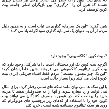
که بقای بیت کوین را به خطر می اندازد. برخی نیز نگران چیزی
هستند که شین آن را "درگیری" بین بازیگران اصلی جامعه بیت
کوین توصیف کرد.
شین گفت: "این یک سرمایه گذاری بی ثبات است و به همین دلیل
مردم از آن به عنوان یک سرمایه گذاری سوداگرانه یاد می کنند."
7.
بیت کوین "کلکسیونی" وجود دارد
اگرچه بیت کوین یک ارز دیجیتالی است ، اما شرکتی وجود دارد که
بیت کوین تیتانیوم کلکسیونی می فروشد. شین خاطرنشان کرد:
"این یک چیز معمول نیست." مردم فقط اشیاء فیزیکی [برای بیت
کوین] ایجاد می کنند زیرا بسیار جالب است.
با این سکه ها نمی توان مانند سکه های سنتی رفتار کرد - برای مثال
نمی توانید وارد مغازه شوید و آنها را به صندوقدار بدهید تا هزینه
خرید را پرداخت کند. در عوض ، مصرف کنندگان می توانند بیت
کوین خود را با استفاده از کدهای زیر برچسب های هولوگرام که
روی هر سکه تیتانیوم چسبانده شده است ، خرج کنند
.