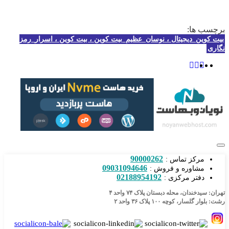
برچسب ها:
بیت کوین_دیجیتال ، نوسان_عظیم_بیت کوین ، بیت کوین ، اسرار_رمز
نگاری
90000262
مرکز تماس :
09031094646
مشاوره و فروش :
02188954192
دفتر مرکزی :
تهران: سیدخندان، محله دبستان پلاک ۷۴ واحد ۴
رشت: بلوار گلسار، کوچه ۱۰۰ پلاک ۳۶ واحد ۲