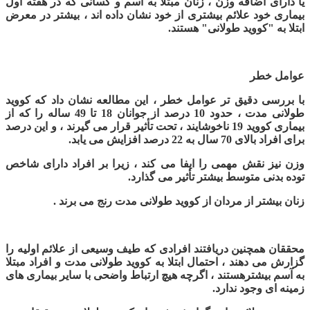
یا دارای اضافه وزن ، زنان مبتلا به آسم و کسانی که در هفته اول
بیماری خود علائم بیشتری از خود نشان داده اند ، بیشتر در معرض
ابتلا به "کووید طولانی" هستند.
عوامل خطر
با بررسی دقیق تر عوامل خطر ، این مطالعه نشان داد که کووید
طولانی مدت ، حدود 10 درصد از جوانان 18 تا 49 ساله را که از
بیماری کووید 19 ناخوشایند ، تحت تأثیر قرار می گیرند ، و این درصد
برای افراد بالای 70 سال به 22 درصد افزایش می یابد.
وزن نیز نقش مهمی را ایفا می کند ، زیرا بر افراد دارای شاخص
توده بدنی متوسط ​​بیشتر تأثیر می گذارد.
زنان بیشتر از مردان از کووید طولانی مدت رنج می برند .
محققان همچنین دریافتند افرادی که طیف وسیعی از علائم اولیه را
گزارش می دهند ، احتمال ابتلا به کووید طولانی مدت و افراد مبتلا
به آسم بیشترهستند ، اگرچه هیچ ارتباط واضحی با سایر بیماری های
زمینه ای وجود ندارد.