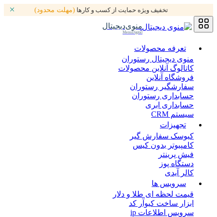
تخفیف ویژه حمایت از کسب و کارها
(مهلت محدود)
منوی‌دیجیتال
MenuDigital
تعرفه محصولات
منوی دیجیتال رستوران
کاتالوگ آنلاین محصولات
فروشگاه آنلاین
سفارشگیر رستوران
حسابداری رستوران
حسابداری ابری
سیستم CRM
تجهیزات
کیوسک سفارش گیر
کامپیوتر بدون کیس
فیش پرینتر
دستگاه پوز
کالر آیدی
سرویس ها
قیمت لحظه ای طلا و دلار
ابزار ساخت کیوآر کد
سرویس اطلاعات ip