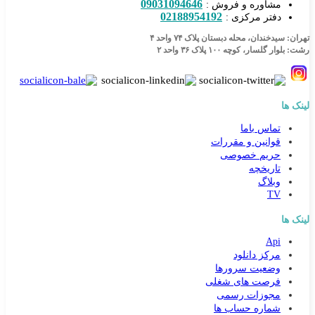
09031094646
مشاوره و فروش :
02188954192
دفتر مرکزی :
تهران: سیدخندان، محله دبستان پلاک ۷۴ واحد ۴
رشت: بلوار گلسار، کوچه ۱۰۰ پلاک ۳۶ واحد ۲
لینک ها
تماس باما
قوانین و مقررات
حریم خصوصی
تاریخچه
وبلاگ
TV
لینک ها
Api
مرکز دانلود
وضعیت سرورها
فرصت های شغلی
مجوزات رسمی
شماره حساب ها