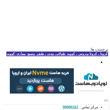
برچسب ها:
کرونا ، کرونا ویروس ، کووید_طولانی مدت ، طیف_وسیع_بیماری_کووید
90000262
مرکز تماس :