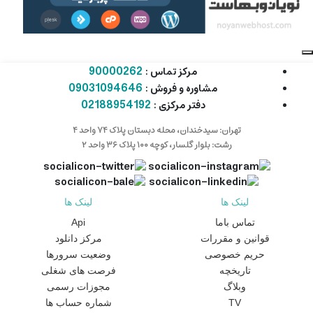
90000262
مرکز تماس :
09031094646
مشاوره و فروش :
02188954192
دفتر مرکزی :
تهران: سیدخندان، محله دبستان پلاک ۷۴ واحد ۴
رشت: بلوار گلسار، کوچه ۱۰۰ پلاک ۳۶ واحد ۲
لینک ها
لینک ها
تماس باما
Api
قوانین و مقررات
مرکز دانلود
حریم خصوصی
وضعیت سرورها
تاریخچه
فرصت های شغلی
وبلاگ
مجوزات رسمی
TV
شماره حساب ها