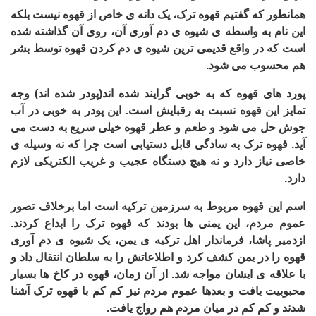
همانطور که گفتیم قهوه ترک، یک دانه ی خاص از قهوه نیست بلکه
این نام به واسطه ی شیوه ی دم آوری آن، روی آن گذاشته شده
است که در واقع قدیمی ترین شیوه ی دم کردن قهوه توسط بشر
هم محسوب می شود.
پورد های قهوه که به خوبی گرایند شده اند(پودر شده اند) وجه
تمایز این قهوه نسبت به رقبایش است. این پودر به خوبی در آب
جوش حل می شود و طعم و عطر قهوه خیلی سریع به دست می
آید. قهوه ترک به سادگی قابل دستیابی است چرا که نه وسیله ی
خاصی نیاز دارد و نه هیچ دستگاه عجیب و غریب الکتریکی لازم
دارد.
اسم این قهوه مربوط به سرزمین ترکیه است اما برخلاف تصور
عموم مردم، این یمنی ها بودند که قهوه ترک را ابداع کردند.
ازدمیر پاشا، فرماندار اهل ترکیه ی یمن، یک شیوه ی دم آوری
قهوه را در یمن کشف کرد و اطلاعاتش را به سلطان انتقال داد و
با علاقه ی ایشان مواجه شد. از آن زمان، قهوه در کاخ ها بسیار
محبوبیت یافت و بعدها عموم مردم نیز کم کم با قهوه ترک آشنا
شدند و کم کم در میان مردم هم رواج یافت.