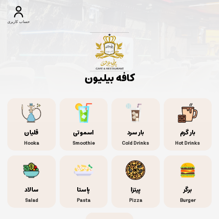
حساب کاربری
کافه بیلیون
بار گرم
بار سرد
اسموتی
قلیان
Hooka
Smoothie
Cold Drinks
Hot Drinks
برگر
پیتزا
پاستا
سالاد
Salad
Pasta
Pizza
Burger