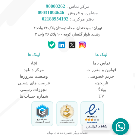
90000262
مرکز تماس :
09031094646
مشاوره و فروش :
02188954192
دفتر مرکزی :
تهران: سیدخندان، محله دبستان پلاک ۷۴ واحد ۴
رشت: بلوار گلسار، کوچه ۱۰۰ پلاک ۳۶ واحد ۲
لینک ها
لینک ها
کارشناس مشاوره و فروش
تماس باما
Api
جهت ارتباط در پیامرسان بله کلیک کنید
قوانین و مقررات
مرکز دانلود
حریم خصوصی
وضعیت سرورها
تاریخچه
فرصت های شغلی
تماس تلفنی با کارشناس فروش
وبلاگ
مجوزات رسمی
09031094646
TV
شماره حساب ها
90000262
021-88954192
ذخیره در مخاطبین
ارتباط با کارشناس
ذخیره کنید شماره مون یادتون نره!
خدمات دیگر عصر داده های نویان