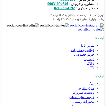
09031094646
مشاوره و فروش :
02188954192
دفتر مرکزی :
تهران: سیدخندان، محله دبستان پلاک ۷۴ واحد ۴
رشت: بلوار گلسار، کوچه ۱۰۰ پلاک ۳۶ واحد ۲
لینک ها
تماس باما
قوانین و مقررات
حریم خصوصی
تاریخچه
وبلاگ
TV
لینک ها
Api
مرکز دانلود
وضعیت سرورها
فرصت های شغلی
مجوزات رسمی