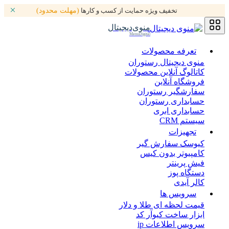
تخفیف ویژه حمایت از کسب و کارها
(مهلت محدود)
منوی‌دیجیتال
MenuDigital
تعرفه محصولات
منوی دیجیتال رستوران
کاتالوگ آنلاین محصولات
فروشگاه آنلاین
سفارشگیر رستوران
حسابداری رستوران
حسابداری ابری
سیستم CRM
تجهیزات
کیوسک سفارش گیر
کامپیوتر بدون کیس
فیش پرینتر
دستگاه پوز
کالر آیدی
سرویس ها
قیمت لحظه ای طلا و دلار
ابزار ساخت کیوآر کد
سرویس اطلاعات ip