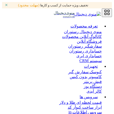
تخفیف ویژه حمایت از کسب و کارها
(مهلت محدود)
منوی‌دیجیتال
MenuDigital
تعرفه محصولات
منوی دیجیتال رستوران
کاتالوگ آنلاین محصولات
فروشگاه آنلاین
سفارشگیر رستوران
حسابداری رستوران
حسابداری ابری
سیستم CRM
تجهیزات
کیوسک سفارش گیر
کامپیوتر بدون کیس
فیش پرینتر
دستگاه پوز
کالر آیدی
سرویس ها
قیمت لحظه ای طلا و دلار
ابزار ساخت کیوآر کد
سرویس اطلاعات ip