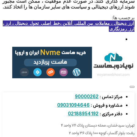
سرمایه گذاری کنند. در صورت عدم موفقیت ، ممکن است مجبور
شوند ارزهای دیجیتالی و سیاست های سایر سازمان ها را اتخاذ کنند.
برچسب ها:
ارز_دیجیتال ، معاملات_بین المللی_آنلاین ،خط_اصلی_تحول_دیجیتال ، ارز ،
ارز_رمزنگاری
90000262
مرکز تماس :
09031094646
مشاوره و فروش :
02188954192
دفتر مرکزی :
تهران: سیدخندان، محله دبستان پلاک ۷۴ واحد ۴
رشت: بلوار گلسار، کوچه ۱۰۰ پلاک ۳۶ واحد ۲