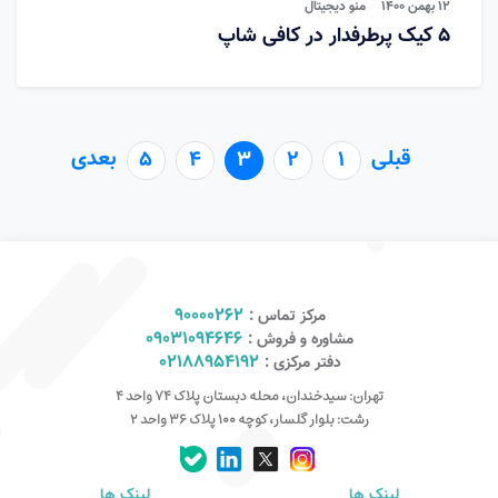
۱۲ بهمن ۱۴۰۰
منو دیجیتال
۵ کیک پرطرفدار در کافی شاپ
قبلی
بعدی
5
4
3
2
1
90000262
مرکز تماس :
09031094646
مشاوره و فروش :
02188954192
دفتر مرکزی :
تهران: سیدخندان، محله دبستان پلاک ۷۴ واحد ۴
رشت: بلوار گلسار، کوچه ۱۰۰ پلاک ۳۶ واحد ۲
لینک ها
لینک ها